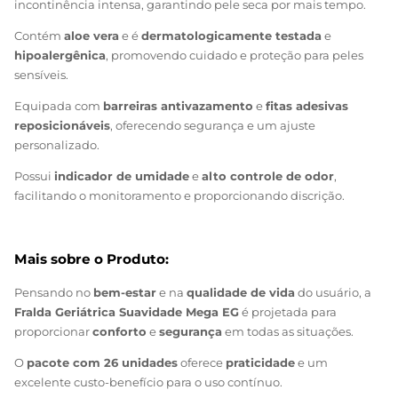
Alta capacidade e velocidade de absorção
para
incontinência intensa, garantindo pele seca por mais tempo.
Contém
aloe vera
e é
dermatologicamente testada
e
hipoalergênica
, promovendo cuidado e proteção para peles
sensíveis.
Equipada com
barreiras antivazamento
e
fitas adesivas
reposicionáveis
, oferecendo segurança e um ajuste
personalizado.
Possui
indicador de umidade
e
alto controle de odor
,
facilitando o monitoramento e proporcionando discrição.
Mais sobre o Produto:
Pensando no
bem-estar
e na
qualidade de vida
do usuário, a
Fralda Geriátrica Suavidade Mega EG
é projetada para
proporcionar
conforto
e
segurança
em todas as situações.