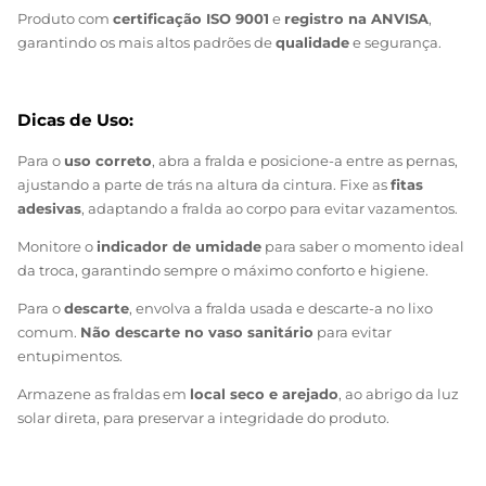
O
pacote com 26 unidades
oferece
praticidade
e um
excelente custo-benefício para o uso contínuo.
Produto com
certificação ISO 9001
e
registro na ANVISA
,
garantindo os mais altos padrões de
qualidade
e segurança.
Dicas de Uso:
Para o
uso correto
, abra a fralda e posicione-a entre as pernas,
ajustando a parte de trás na altura da cintura. Fixe as
fitas
adesivas
, adaptando a fralda ao corpo para evitar vazamentos.
Monitore o
indicador de umidade
para saber o momento ideal
da troca, garantindo sempre o máximo conforto e higiene.
Para o
descarte
, envolva a fralda usada e descarte-a no lixo
comum.
Não descarte no vaso sanitário
para evitar
entupimentos.
Armazene as fraldas em
local seco e arejado
, ao abrigo da luz
solar direta, para preservar a integridade do produto.