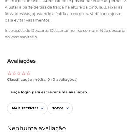
ao abrigo da luz solar direta.
Instruções de Uso: 1. Abrir a fralda e posicionar entre as pernas. 2.
Ajustar a parte de trás da fralda na altura da cintura. 3. Fixar as
fitas adesivas, ajustando a fralda ao corpo. 4. Verificar o ajuste
para evitar vazamentos.
Instruções de Descarte: Descartar no lixo comum. Não descartar
no vaso sanitário.
Avaliações
☆
☆
☆
☆
☆
Classificação média: 0
(0 avaliações)
Faça login para escrever uma avaliação.
MAIS RECENTES
TODOS