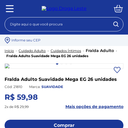
Digite aqui o que você procura
Termos mais buscados
Informe seu CEP
1
º
fralda
Fralda Adulto
Cuidado Adulto
Cuidados Íntimos
Fralda Adulto Suavidade Mega EG 26 unidades
2
º
lenço umedecido
3
º
teste gravidez
4
º
contato
Fralda Adulto Suavidade Mega EG 26 unidades
5
º
protetor solar
:
21810
SUAVIDADE
R$
59
,
98
Mais opções de pagamento
2
x de
R$
29
,
99
Comprar