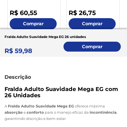
Unidades
☆
☆
☆
☆
☆
☆
☆
☆
☆
☆
R$
60
,
55
R$
26
,
75
Comprar
Comprar
Fralda Adulto Suavidade Mega EG 26 unidades
Comprar
R$
59
,
98
Fralda Adulto Suavidade Mega EG com
26 Unidades
A
Fralda Adulto Suavidade Mega EG
oferece máxima
absorção
e
conforto
para o manejo eficaz da
incontinência
,