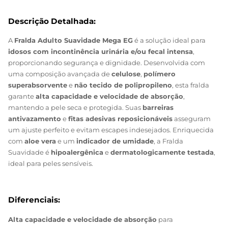
garantindo discrição e bem-estar.
Descrição Detalhada:
A
Fralda Adulto Suavidade Mega EG
é a solução ideal para
idosos com incontinência urinária e/ou fecal intensa
,
proporcionando segurança e dignidade. Desenvolvida com
uma composição avançada de
celulose
,
polímero
superabsorvente
e
não tecido de polipropileno
, esta fralda
garante
alta capacidade e velocidade de absorção
,
mantendo a pele seca e protegida. Suas
barreiras
antivazamento
e
fitas adesivas reposicionáveis
asseguram
um ajuste perfeito e evitam escapes indesejados. Enriquecida
com
aloe vera
e um
indicador de umidade
, a Fralda
Suavidade é
hipoalergênica
e
dermatologicamente testada
,
ideal para peles sensíveis.
Diferenciais: